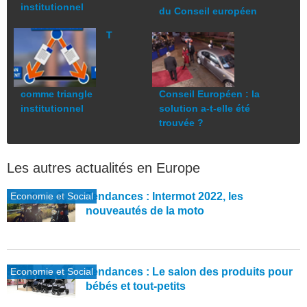
institutionnel
du Conseil européen
T
comme triangle
Conseil Européen : la
institutionnel
solution a-t-elle été
trouvée ?
Les autres actualités en Europe
Economie et Social
Tendances : Intermot 2022, les
nouveautés de la moto
Economie et Social
Tendances : Le salon des produits pour
bébés et tout-petits