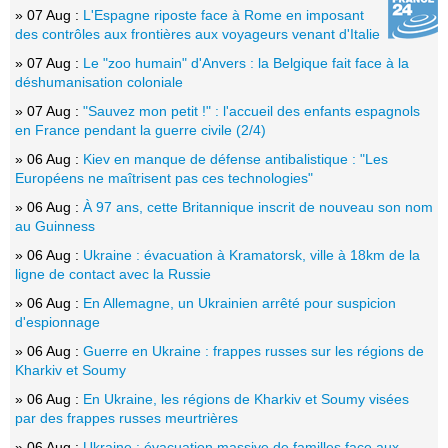
» 07 Aug :
L'Espagne riposte face à Rome en imposant
des contrôles aux frontières aux voyageurs venant d'Italie
» 07 Aug :
Le "zoo humain" d'Anvers : la Belgique fait face à la
déshumanisation coloniale
» 07 Aug :
"Sauvez mon petit !" : l'accueil des enfants espagnols
en France pendant la guerre civile (2/4)
» 06 Aug :
Kiev en manque de défense antibalistique : "Les
Européens ne maîtrisent pas ces technologies"
» 06 Aug :
À 97 ans, cette Britannique inscrit de nouveau son nom
au Guinness
» 06 Aug :
Ukraine : évacuation à Kramatorsk, ville à 18km de la
ligne de contact avec la Russie
» 06 Aug :
En Allemagne, un Ukrainien arrêté pour suspicion
d'espionnage
» 06 Aug :
Guerre en Ukraine : frappes russes sur les régions de
Kharkiv et Soumy
» 06 Aug :
En Ukraine, les régions de Kharkiv et Soumy visées
par des frappes russes meurtrières
» 06 Aug :
Ukraine : évacuation massive de familles face aux