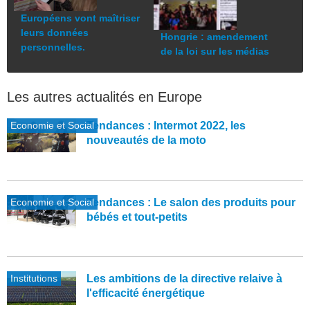
Européens vont maîtriser
leurs données
Hongrie : amendement
personnelles.
de la loi sur les médias
Les autres actualités en Europe
Economie et Social
Tendances : Intermot 2022, les
nouveautés de la moto
Economie et Social
Tendances : Le salon des produits pour
bébés et tout-petits
Institutions
Les ambitions de la directive relaive à
l'efficacité énergétique