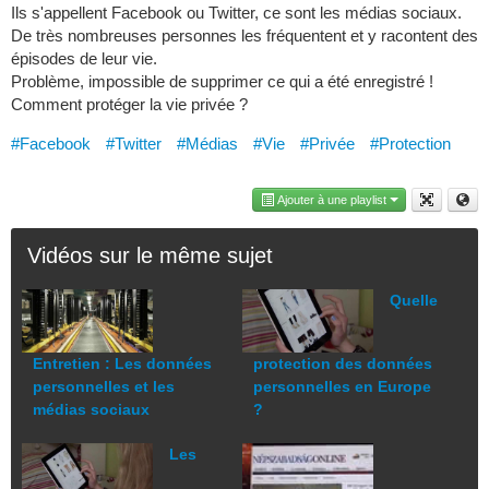
Ils s'appellent Facebook ou Twitter, ce sont les médias sociaux.
De très nombreuses personnes les fréquentent et y racontent des
épisodes de leur vie.
Problème, impossible de supprimer ce qui a été enregistré !
Comment protéger la vie privée ?
#Facebook
#Twitter
#Médias
#Vie
#Privée
#Protection
Ajouter à une playlist
Vidéos sur le même sujet
Quelle
Entretien : Les données
protection des données
personnelles et les
personnelles en Europe
médias sociaux
?
Les