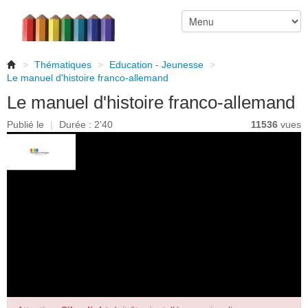
>
Thématiques
>
Education - Jeunesse
>
Le manuel d'histoire franco-allemand
Le manuel d'histoire franco-allemand
Publié le
|
Durée : 2'40
11536
vues