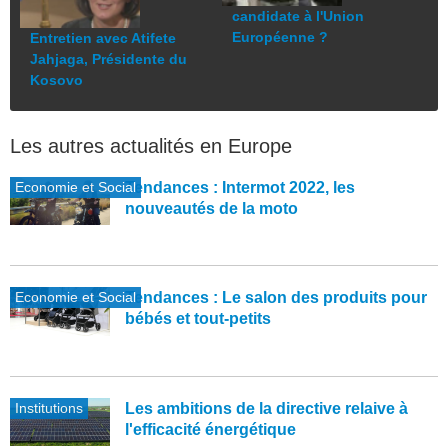
candidate à l'Union
Européenne ?
Entretien avec Atifete
Jahjaga, Présidente du
Kosovo
Les autres actualités en Europe
Economie et Social
Tendances : Intermot 2022, les
nouveautés de la moto
Economie et Social
Tendances : Le salon des produits pour
bébés et tout-petits
Institutions
Les ambitions de la directive relaive à
l'efficacité énergétique