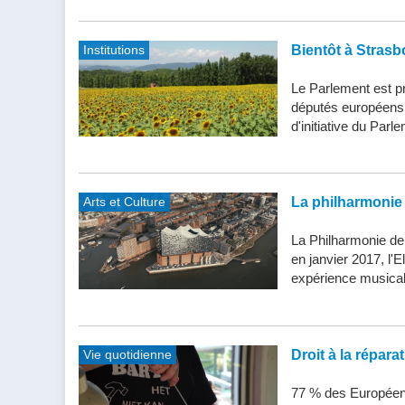
Institutions
Bientôt à Strasb
Le Parlement est pr
députés européens d
d'initiative du Parle
Arts et Culture
La philharmonie 
La Philharmonie de
en janvier 2017, l'
expérience musical
Vie quotidienne
Droit à la répar
77 % des Européens