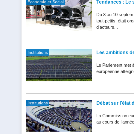
Economie et Social
Tendances : Le s
Du 8 au 10 septemb
tout-petits, était 
d'acteurs...
Institutions
Les ambitions de 
Le Parlement met à j
européenne atteigne 
Institutions
Débat sur l'état 
La Commission eur
au cours de l’année