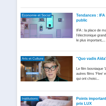
Economie et Social
Tendances : IFA 
public
IFA : la place de m
l'électronique gran
le plus important,...
Arts et Culture
"Quo vadis Aïda
Le film bosniaque '
autres films 'Flee'
qui ont choisi...
Institutions
Points importants 
prix LUX