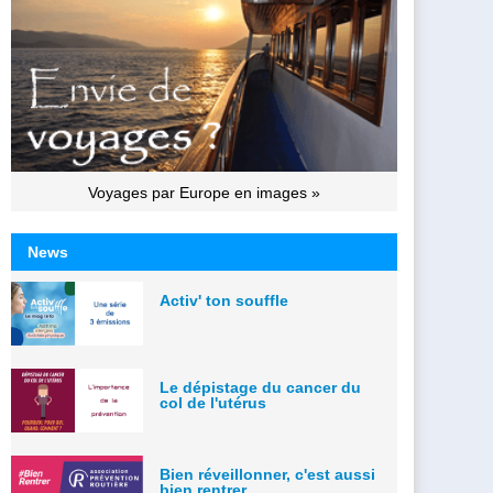
Voyages par Europe en images »
News
Activ' ton souffle
Le dépistage du cancer du
col de l'utérus
Bien réveillonner, c'est aussi
bien rentrer