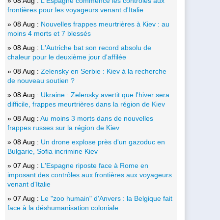
» 08 Aug :
L'Espagne commence les contrôles aux
frontières pour les voyageurs venant d'Italie
» 08 Aug :
Nouvelles frappes meurtrières à Kiev : au
moins 4 morts et 7 blessés
» 08 Aug :
L'Autriche bat son record absolu de
chaleur pour le deuxième jour d'affilée
» 08 Aug :
Zelensky en Serbie : Kiev à la recherche
de nouveau soutien ?
» 08 Aug :
Ukraine : Zelensky avertit que l'hiver sera
difficile, frappes meurtrières dans la région de Kiev
» 08 Aug :
Au moins 3 morts dans de nouvelles
frappes russes sur la région de Kiev
» 08 Aug :
Un drone explose près d'un gazoduc en
Bulgarie, Sofia incrimine Kiev
» 07 Aug :
L'Espagne riposte face à Rome en
imposant des contrôles aux frontières aux voyageurs
venant d'Italie
» 07 Aug :
Le "zoo humain" d'Anvers : la Belgique fait
face à la déshumanisation coloniale