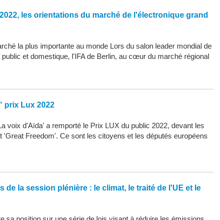
2022, les orientations du marché de l'électronique grand
arché la plus importante au monde Lors du salon leader mondial de
d public et domestique, l'IFA de Berlin, au cœur du marché régional
" prix Lux 2022
La voix d'Aïda' a remporté le Prix LUX du public 2022, devant les
 et 'Great Freedom'. Ce sont les citoyens et les députés européens
de la session plénière : le climat, le traité de l'UE et le
 sa position sur une série de lois visant à réduire les émissions