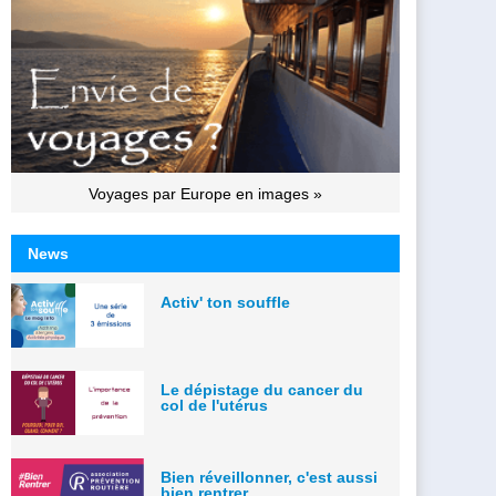
Voyages par Europe en images »
News
Activ' ton souffle
Le dépistage du cancer du
col de l'utérus
Bien réveillonner, c'est aussi
bien rentrer