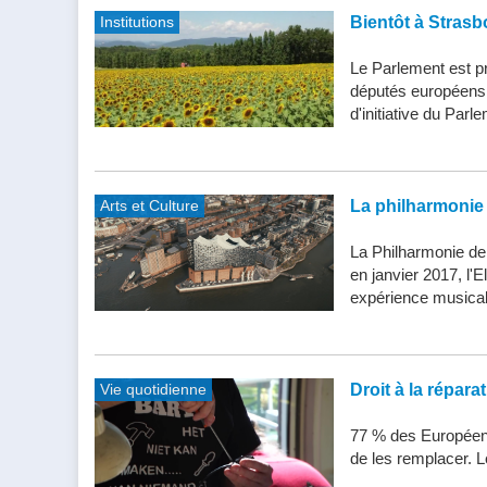
Institutions
Bientôt à Strasb
Le Parlement est pr
députés européens d
d'initiative du Parle
Arts et Culture
La philharmonie 
La Philharmonie de
en janvier 2017, l'
expérience musical
Vie quotidienne
Droit à la répar
77 % des Européens
de les remplacer. Le