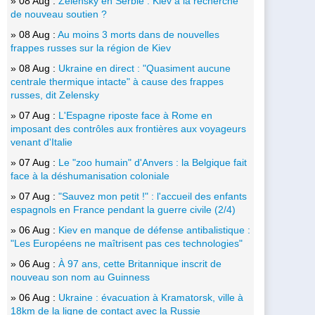
» 08 Aug :
Zelensky en Serbie : Kiev à la recherche
de nouveau soutien ?
» 08 Aug :
Au moins 3 morts dans de nouvelles
frappes russes sur la région de Kiev
» 08 Aug :
Ukraine en direct : "Quasiment aucune
centrale thermique intacte" à cause des frappes
russes, dit Zelensky
» 07 Aug :
L'Espagne riposte face à Rome en
imposant des contrôles aux frontières aux voyageurs
venant d'Italie
» 07 Aug :
Le "zoo humain" d'Anvers : la Belgique fait
face à la déshumanisation coloniale
» 07 Aug :
"Sauvez mon petit !" : l'accueil des enfants
espagnols en France pendant la guerre civile (2/4)
» 06 Aug :
Kiev en manque de défense antibalistique :
"Les Européens ne maîtrisent pas ces technologies"
» 06 Aug :
À 97 ans, cette Britannique inscrit de
nouveau son nom au Guinness
» 06 Aug :
Ukraine : évacuation à Kramatorsk, ville à
18km de la ligne de contact avec la Russie