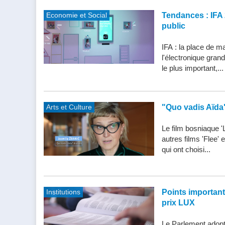
Economie et Social
Tendances : IFA 
public
IFA : la place de m
l'électronique gran
le plus important,...
Arts et Culture
"Quo vadis Aïda
Le film bosniaque '
autres films 'Flee'
qui ont choisi...
Institutions
Points importants 
prix LUX
Le Parlement adopte