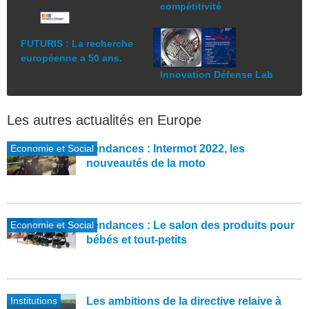
compétitivité
FUTURIS : La recherche
européenne a 50 ans.
Innovation Défense Lab
Les autres actualités en Europe
Economie et Social
Tendances : Intermot 2022, les
nouveautés de la moto
Economie et Social
Tendances : Le salon des produits pour
bébés et tout-petits
Institutions
Les ambitions de la directive relaive à