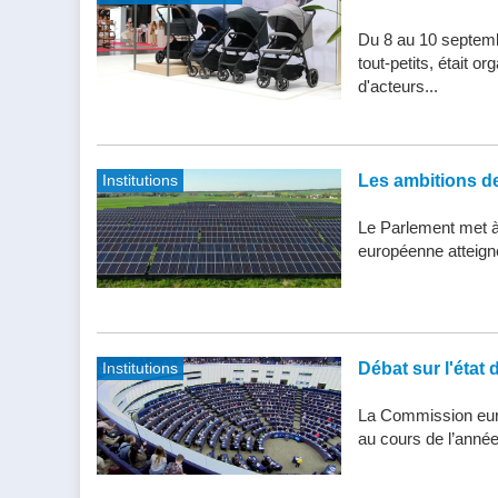
Du 8 au 10 septemb
tout-petits, était 
d'acteurs...
Institutions
Les ambitions de 
Le Parlement met à j
européenne atteigne 
Institutions
Débat sur l'état 
La Commission eur
au cours de l’année