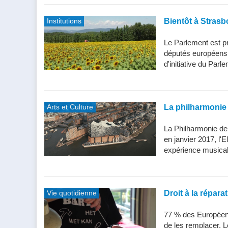
Institutions
Bientôt à Strasb
Le Parlement est pr
députés européens d
d'initiative du Parle
Arts et Culture
La philharmonie 
La Philharmonie de
en janvier 2017, l'
expérience musical
Vie quotidienne
Droit à la répar
77 % des Européens
de les remplacer. Le