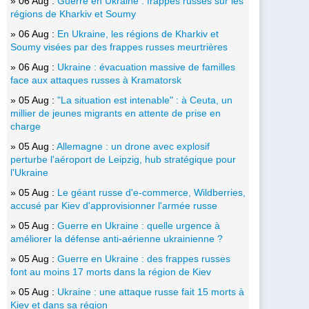
» 06 Aug :
Guerre en Ukraine : frappes russes sur les
régions de Kharkiv et Soumy
» 06 Aug :
En Ukraine, les régions de Kharkiv et
Soumy visées par des frappes russes meurtrières
» 06 Aug :
Ukraine : évacuation massive de familles
face aux attaques russes à Kramatorsk
» 05 Aug :
"La situation est intenable" : à Ceuta, un
millier de jeunes migrants en attente de prise en
charge
» 05 Aug :
Allemagne : un drone avec explosif
perturbe l'aéroport de Leipzig, hub stratégique pour
l'Ukraine
» 05 Aug :
Le géant russe d'e-commerce, Wildberries,
accusé par Kiev d'approvisionner l'armée russe
» 05 Aug :
Guerre en Ukraine : quelle urgence à
améliorer la défense anti-aérienne ukrainienne ?
» 05 Aug :
Guerre en Ukraine : des frappes russes
font au moins 17 morts dans la région de Kiev
» 05 Aug :
Ukraine : une attaque russe fait 15 morts à
Kiev et dans sa région