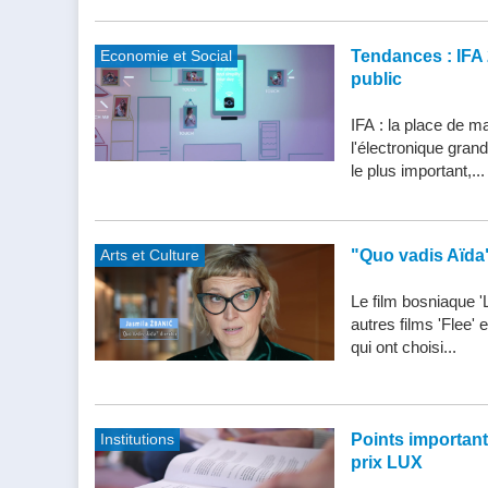
Economie et Social
Tendances : IFA 
public
IFA : la place de m
l'électronique gran
le plus important,...
Arts et Culture
"Quo vadis Aïda
Le film bosniaque '
autres films 'Flee'
qui ont choisi...
Institutions
Points importants 
prix LUX