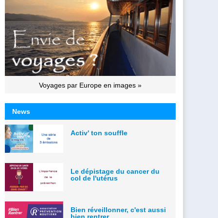
Voyages par Europe en images »
News
Activ' ton souffle
Le dépistage du cancer du
col de l'utérus
Bien réveillonner, c'est aussi
bien rentrer