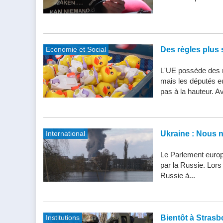
Economie et Social
Des règles plus s
L'UE possède des n
mais les députés e
pas à la hauteur. Av
International
Ukraine : Nous 
Le Parlement europ
par la Russie. Lor
Russie à...
Institutions
Bientôt à Strasbo