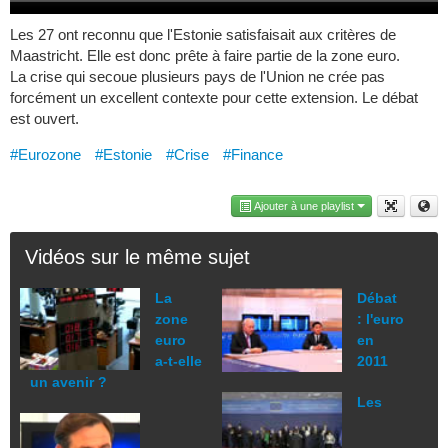
Les 27 ont reconnu que l'Estonie satisfaisait aux critères de
Maastricht. Elle est donc prête à faire partie de la zone euro.
La crise qui secoue plusieurs pays de l'Union ne crée pas
forcément un excellent contexte pour cette extension. Le débat
est ouvert.
#Eurozone
#Estonie
#Crise
#Finance
Ajouter à une playlist
Vidéos sur le même sujet
La
Débat
zone
: l'euro
euro
en
a-t-elle
2011
un avenir ?
Les