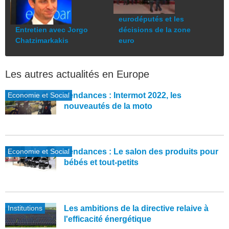
eurodéputés et les
Entretien avec Jorgo
décisions de la zone
Chatzimarkakis
euro
Les autres actualités en Europe
Economie et Social
Tendances : Intermot 2022, les
nouveautés de la moto
Economie et Social
Tendances : Le salon des produits pour
bébés et tout-petits
Institutions
Les ambitions de la directive relaive à
l'efficacité énergétique