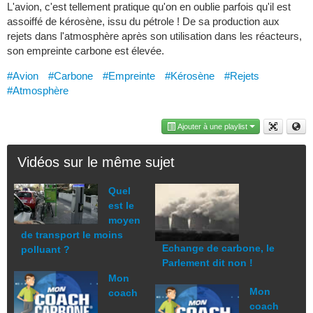
L'avion, c'est tellement pratique qu'on en oublie parfois qu'il est
assoiffé de kérosène, issu du pétrole ! De sa production aux
rejets dans l'atmosphère après son utilisation dans les réacteurs,
son empreinte carbone est élevée.
#Avion
#Carbone
#Empreinte
#Kérosène
#Rejets
#Atmosphère
Ajouter à une playlist
Vidéos sur le même sujet
Quel
est le
moyen
de transport le moins
Echange de carbone, le
polluant ?
Parlement dit non !
Mon
Mon
coach
coach