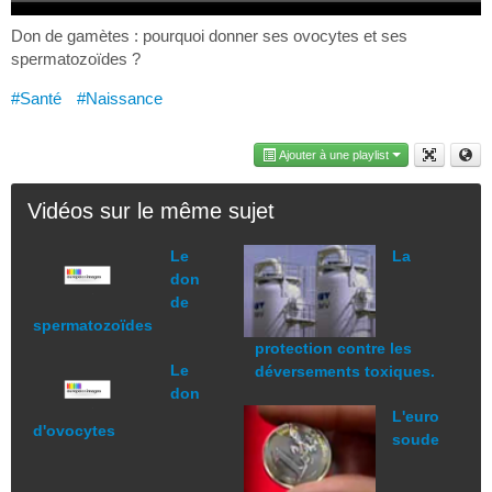
Don de gamètes : pourquoi donner ses ovocytes et ses
spermatozoïdes ?
#Santé
#Naissance
Ajouter à une playlist
Vidéos sur le même sujet
Le
La
don
de
spermatozoïdes
protection contre les
Le
déversements toxiques.
don
L'euro
d'ovocytes
soude