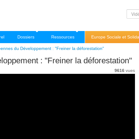
rel
Dossiers
Ressources
Europe Sociale et Solida
ennes du Développement : "Freiner la déforestation"
ppement : "Freiner la déforestation"
9616
vues