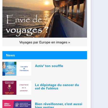
Voyages par Europe en images »
News
Activ' ton souffle
Le dépistage du cancer du
col de l'utérus
Bien réveillonner, c'est aussi
bien rentrer