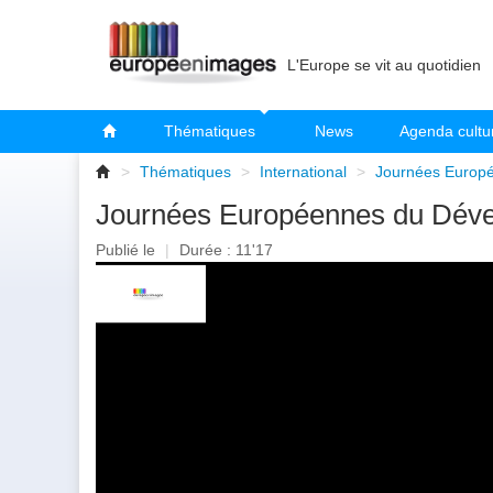
L'Europe se vit au quotidien
Thématiques
News
Agenda cultu
>
Thématiques
>
International
>
Journées Europé
Journées Européennes du Dévelo
Publié le
|
Durée : 11'17