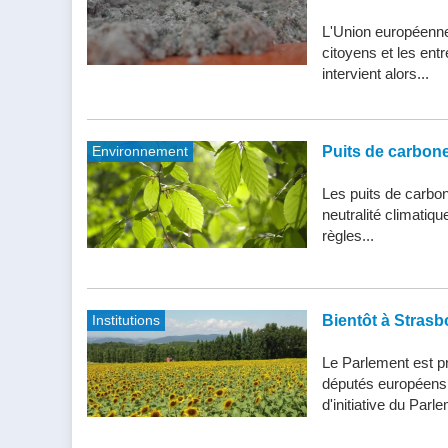
L'Union européenne 
citoyens et les entr
intervient alors...
Environnement
Puits de carbone 
Les puits de carbone
neutralité climatiq
règles...
Institutions
Bientôt à Strasb
Le Parlement est pr
députés européens d
d'initiative du Parle