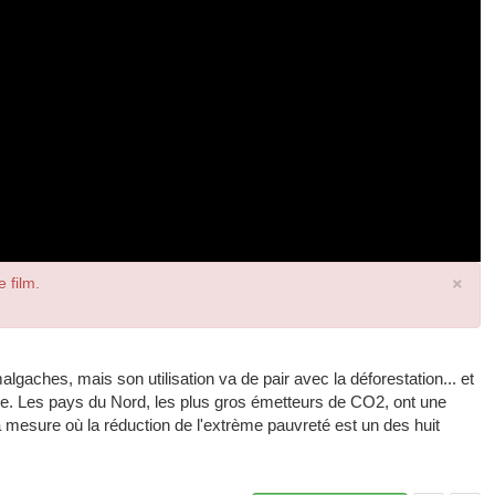
×
e film.
gaches, mais son utilisation va de pair avec la déforestation... et
ue. Les pays du Nord, les plus gros émetteurs de CO2, ont une
 mesure où la réduction de l'extrème pauvreté est un des huit