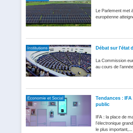
Le Parlement met à j
européenne atteigne 
Institutions
Débat sur l'état 
La Commission eur
au cours de l’année
Economie et Social
Tendances : IFA 
public
IFA : la place de m
l'électronique gran
le plus important,...