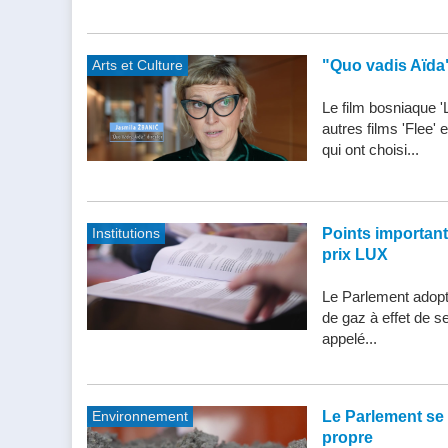
Arts et Culture
"Quo vadis Aïda
Le film bosniaque '
autres films 'Flee'
qui ont choisi...
Institutions
Points importants 
prix LUX
Le Parlement adopte
de gaz à effet de s
appelé...
Environnement
Le Parlement se 
propre