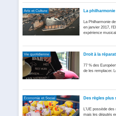
Arts et Culture
La philharmonie 
La Philharmonie de
en janvier 2017, l'
expérience musical
Vie quotidienne
Droit à la répar
77 % des Européens
de les remplacer. Le
Economie et Social
Des règles plus s
L'UE possède des n
mais les députés e