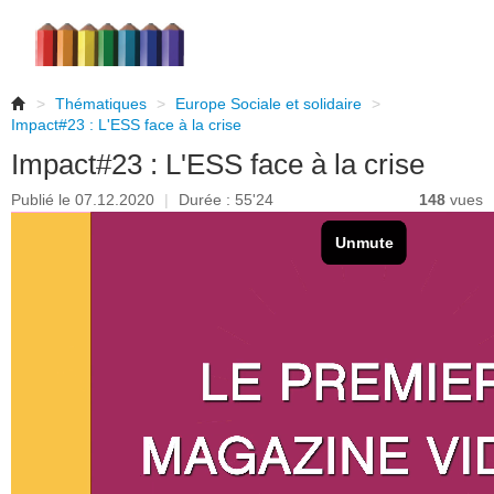
>
Thématiques
>
Europe Sociale et solidaire
>
Impact#23 : L'ESS face à la crise
Impact#23 : L'ESS face à la crise
Publié le 07.12.2020
|
Durée : 55'24
148
vues