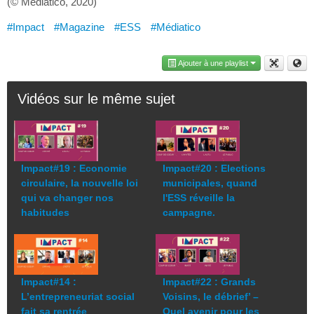
(© Médiatico, 2020)
#Impact
#Magazine
#ESS
#Médiatico
Ajouter à une playlist
Vidéos sur le même sujet
Impact#19 : Economie
Impact#20 : Elections
circulaire, la nouvelle loi
municipales, quand
qui va changer nos
l'ESS réveille la
habitudes
campagne.
Impact#14 :
Impact#22 : Grands
L’entrepreneuriat social
Voisins, le débrief’ –
fait sa rentrée
Quel avenir pour les