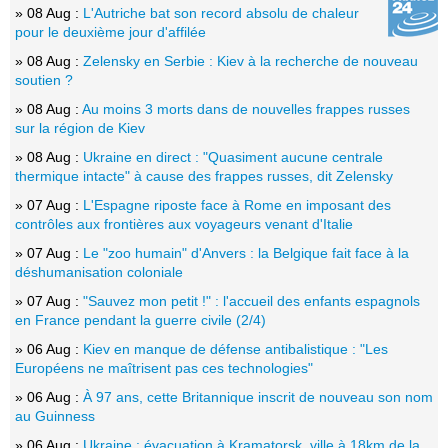
» 08 Aug :
L'Autriche bat son record absolu de chaleur
pour le deuxième jour d'affilée
» 08 Aug :
Zelensky en Serbie : Kiev à la recherche de nouveau
soutien ?
» 08 Aug :
Au moins 3 morts dans de nouvelles frappes russes
sur la région de Kiev
» 08 Aug :
Ukraine en direct : "Quasiment aucune centrale
thermique intacte" à cause des frappes russes, dit Zelensky
» 07 Aug :
L'Espagne riposte face à Rome en imposant des
contrôles aux frontières aux voyageurs venant d'Italie
» 07 Aug :
Le "zoo humain" d'Anvers : la Belgique fait face à la
déshumanisation coloniale
» 07 Aug :
"Sauvez mon petit !" : l'accueil des enfants espagnols
en France pendant la guerre civile (2/4)
» 06 Aug :
Kiev en manque de défense antibalistique : "Les
Européens ne maîtrisent pas ces technologies"
» 06 Aug :
À 97 ans, cette Britannique inscrit de nouveau son nom
au Guinness
» 06 Aug :
Ukraine : évacuation à Kramatorsk, ville à 18km de la