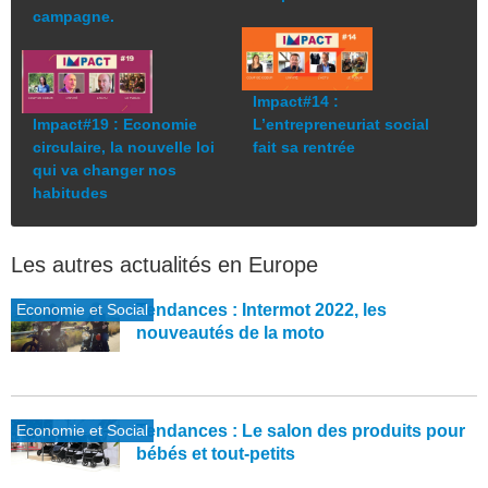
campagne.
Impact#14 :
Impact#19 : Economie
L’entrepreneuriat social
circulaire, la nouvelle loi
fait sa rentrée
qui va changer nos
habitudes
Les autres actualités en Europe
Economie et Social
Tendances : Intermot 2022, les
nouveautés de la moto
Economie et Social
Tendances : Le salon des produits pour
bébés et tout-petits