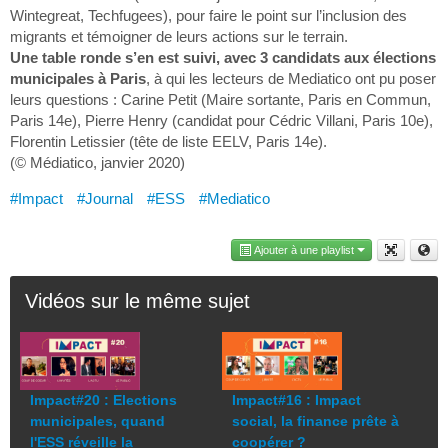
Wintegreat, Techfugees), pour faire le point sur l’inclusion des
migrants et témoigner de leurs actions sur le terrain.
Une table ronde s’en est suivi, avec 3 candidats aux élections
municipales à Paris
, à qui les lecteurs de Mediatico ont pu poser
leurs questions : Carine Petit (Maire sortante, Paris en Commun,
Paris 14e), Pierre Henry (candidat pour Cédric Villani, Paris 10e),
Florentin Letissier (tête de liste EELV, Paris 14e).
(© Médiatico, janvier 2020)
#Impact
#Journal
#ESS
#Mediatico
Ajouter à une playlist
Vidéos sur le même sujet
Impact#20 : Elections
Impact#16 : Impact
municipales, quand
social, la finance prête à
l'ESS réveille la
coopérer ?