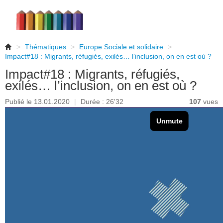
>
Thématiques
>
Europe Sociale et solidaire
>
Impact#18 : Migrants, réfugiés, exilés… l’inclusion, on en est où ?
Impact#18 : Migrants, réfugiés,
exilés… l’inclusion, on en est où ?
Publié le 13.01.2020
|
Durée : 26'32
107
vues