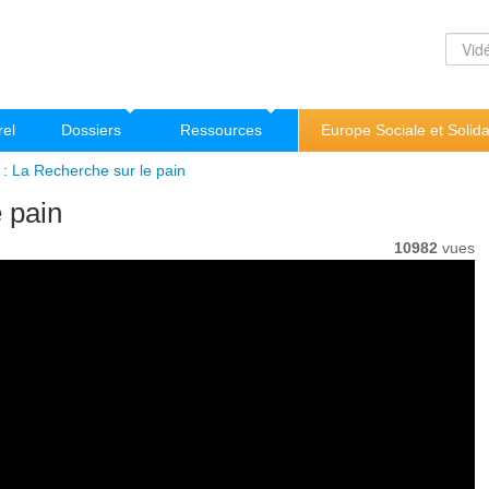
rel
Dossiers
Ressources
Europe Sociale et Solida
 La Recherche sur le pain
 pain
10982
vues