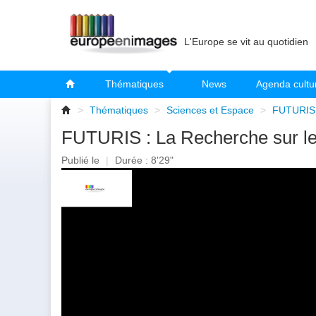
L'Europe se vit au quotidien
Thématiques
News
Agenda cultu
>
Thématiques
>
Sciences et Espace
>
FUTURIS :
FUTURIS : La Recherche sur le
Publié le
|
Durée : 8'29"