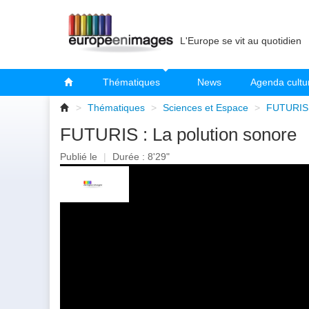
L'Europe se vit au quotidien
Thématiques
News
Agenda cultu
>
Thématiques
>
Sciences et Espace
>
FUTURIS :
FUTURIS : La polution sonore
Publié le
|
Durée : 8'29"