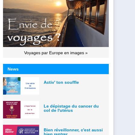
Voyages par Europe en images »
News
Activ' ton souffle
Le dépistage du cancer du
col de l'utérus
Bien réveillonner, c'est aussi
bien rentrer