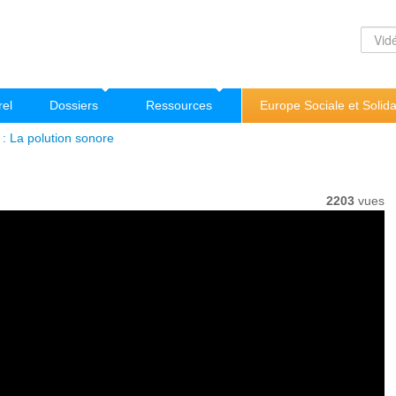
rel
Dossiers
Ressources
Europe Sociale et Solida
 La polution sonore
2203
vues