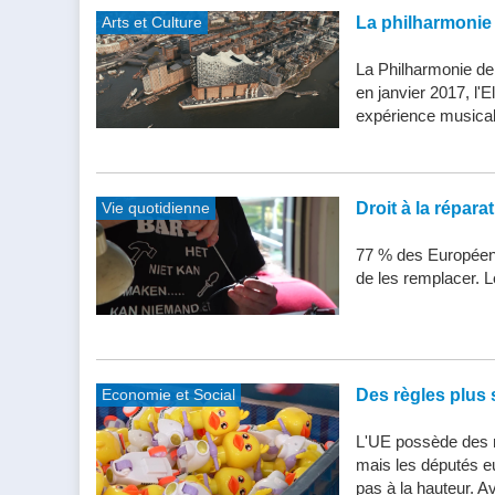
Arts et Culture
La philharmonie 
La Philharmonie de
en janvier 2017, l'
expérience musical
Vie quotidienne
Droit à la répar
77 % des Européens
de les remplacer. Le
Economie et Social
Des règles plus s
L'UE possède des n
mais les députés e
pas à la hauteur. Av