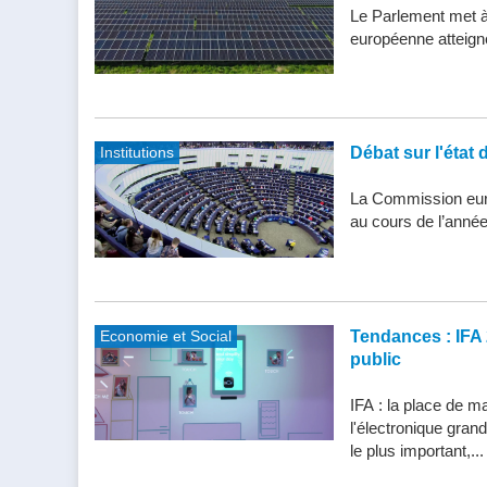
Le Parlement met à j
européenne atteigne 
Institutions
Débat sur l'état 
La Commission eur
au cours de l’année
Economie et Social
Tendances : IFA 
public
IFA : la place de m
l'électronique gran
le plus important,...