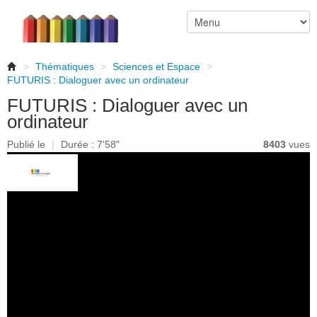
>
Thématiques
>
Sciences et Espace
>
FUTURIS : Dialoguer avec un ordinateur
FUTURIS : Dialoguer avec un
ordinateur
Publié le
|
Durée : 7'58"
8403
vues