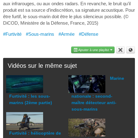
aux infrarouges, ou aux ondes radars. En revanche, le bruit qu’il
produit est sa source d’indiscrétion, sa signature acoustique. Pour
être furtif, le sous-marin doit être le plus silencieux possible. (©
DiCOD, Ministère de la Défense, France, 2015)
#Furtivité
#Sous-marins
#Armée
#Défense
Ajouter à une playlist
Vidéos sur le même sujet
Marine
Furtivité : les sous-
nationale : second-
marins (2ème partie)
maître détecteur anti-
sous-marins
Furtivité : hélicoptère de