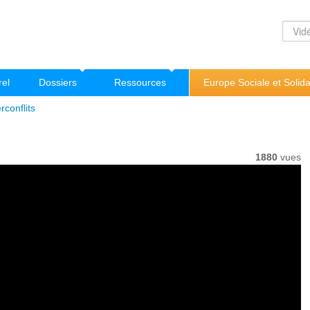
rel
Dossiers
Ressources
Europe Sociale et Solida
rconflits
1880
vues