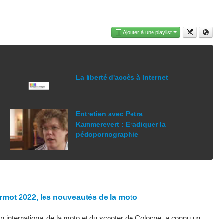
Ajouter à une playlist
La liberté d'accès à Internet
Entretien avec Petra
Kammerevert : Eradiquer la
pédopornographie
rmot 2022, les nouveautés de la moto
 international de la moto et du scooter de Cologne, a connu un