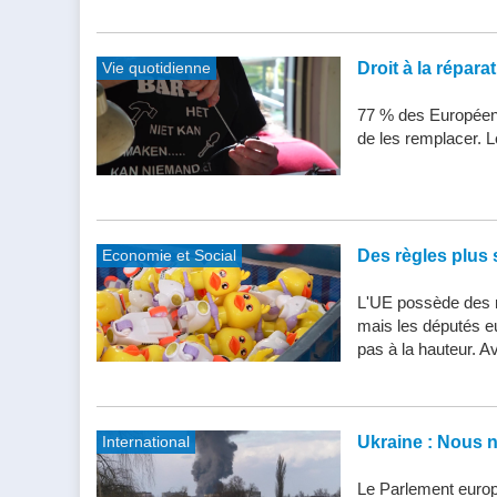
Vie quotidienne
Droit à la répar
77 % des Européens
de les remplacer. Le
Economie et Social
Des règles plus s
L'UE possède des n
mais les députés e
pas à la hauteur. Av
International
Ukraine : Nous 
Le Parlement europ