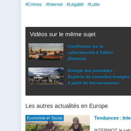
#Crimes
#Internet
#Légalité
#Lutte
Vidéos sur le même sujet
Conférence sur la
cybersécurité à Tallinn
(Estonie)
Energie des possibles :
Explorer de nouvelles énergies
à partir de bio-ressources
Les autres actualités en Europe
Economie et Social
Tendances : Inte
INTERMOT, le salon