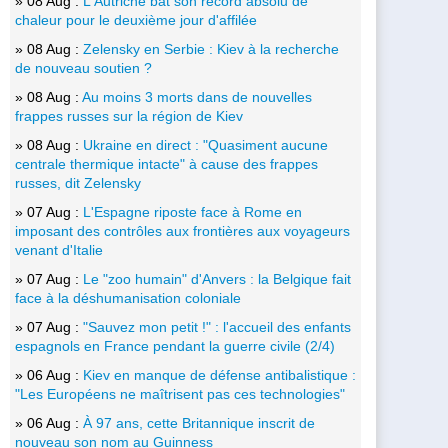
» 08 Aug :
L'Autriche bat son record absolu de
chaleur pour le deuxième jour d'affilée
» 08 Aug :
Zelensky en Serbie : Kiev à la recherche
de nouveau soutien ?
» 08 Aug :
Au moins 3 morts dans de nouvelles
frappes russes sur la région de Kiev
» 08 Aug :
Ukraine en direct : "Quasiment aucune
centrale thermique intacte" à cause des frappes
russes, dit Zelensky
» 07 Aug :
L'Espagne riposte face à Rome en
imposant des contrôles aux frontières aux voyageurs
venant d'Italie
» 07 Aug :
Le "zoo humain" d'Anvers : la Belgique fait
face à la déshumanisation coloniale
» 07 Aug :
"Sauvez mon petit !" : l'accueil des enfants
espagnols en France pendant la guerre civile (2/4)
» 06 Aug :
Kiev en manque de défense antibalistique :
"Les Européens ne maîtrisent pas ces technologies"
» 06 Aug :
À 97 ans, cette Britannique inscrit de
nouveau son nom au Guinness