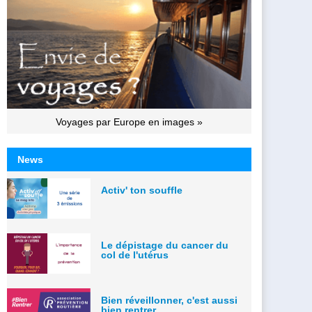
Voyages par Europe en images »
News
Activ' ton souffle
Le dépistage du cancer du
col de l'utérus
Bien réveillonner, c'est aussi
bien rentrer