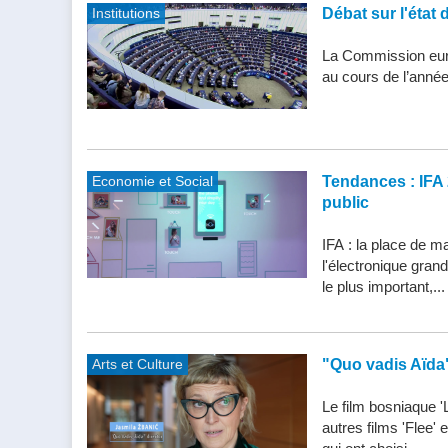
Institutions
Débat sur l'état 
La Commission eur
au cours de l’année
Economie et Social
Tendances : IFA 
public
IFA : la place de m
l'électronique gran
le plus important,...
Arts et Culture
"Quo vadis Aïda
Le film bosniaque '
autres films 'Flee'