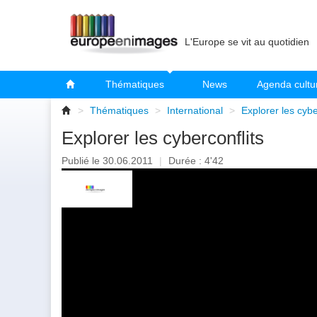
L'Europe se vit au quotidien
Thématiques
News
Agenda cultu
>
Thématiques
>
International
>
Explorer les cybe
Explorer les cyberconflits
Publié le 30.06.2011
|
Durée : 4'42