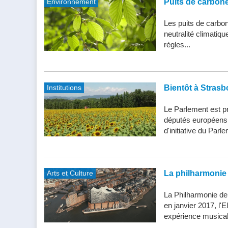
Environnement
Puits de carbone 
Les puits de carbone
neutralité climatiq
règles...
Institutions
Bientôt à Strasb
Le Parlement est pr
députés européens d
d'initiative du Parle
Arts et Culture
La philharmonie 
La Philharmonie de
en janvier 2017, l'
expérience musical