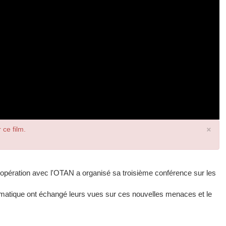
×
 ce film.
coopération avec l'OTAN a organisé sa troisième conférence sur les
rmatique ont échangé leurs vues sur ces nouvelles menaces et le