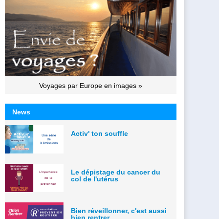
Voyages par Europe en images »
News
Activ' ton souffle
Le dépistage du cancer du
col de l'utérus
Bien réveillonner, c'est aussi
bien rentrer