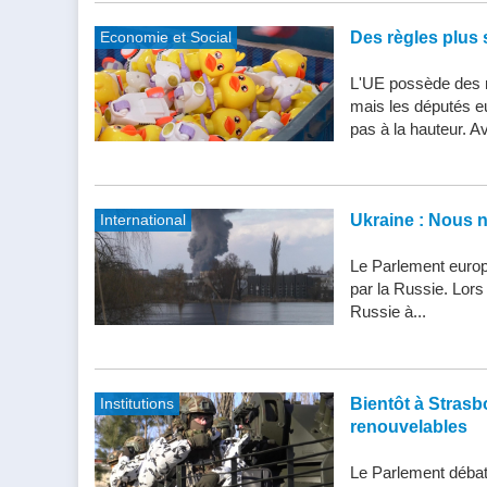
Economie et Social
Des règles plus s
L'UE possède des n
mais les députés e
pas à la hauteur. Av
International
Ukraine : Nous 
Le Parlement europ
par la Russie. Lor
Russie à...
Institutions
Bientôt à Strasbo
renouvelables
Le Parlement débatt