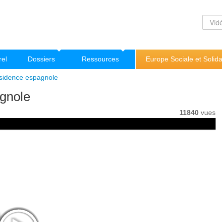
rel
Dossiers
Ressources
Europe Sociale et Solida
sidence espagnole
gnole
11840
vues