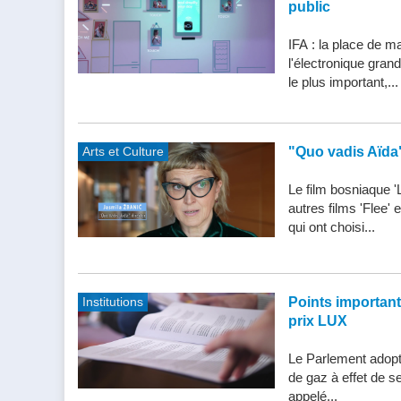
public
IFA : la place de m
l'électronique gran
le plus important,...
Arts et Culture
"Quo vadis Aïda
Le film bosniaque '
autres films 'Flee'
qui ont choisi...
Institutions
Points importants 
prix LUX
Le Parlement adopte
de gaz à effet de s
appelé...