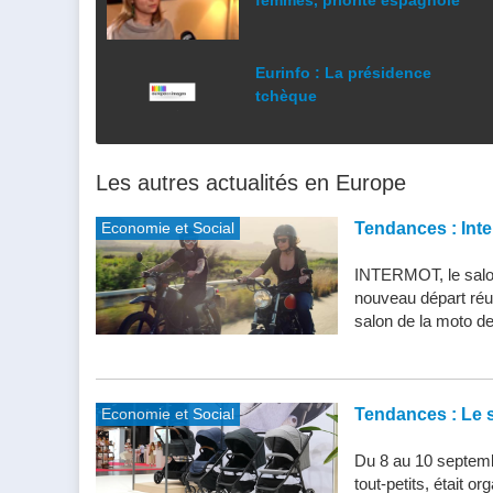
femmes, priorité espagnole
Eurinfo : La présidence
tchèque
Les autres actualités en Europe
Economie et Social
Tendances : Inte
INTERMOT, le salon
nouveau départ réu
salon de la moto de 
Economie et Social
Tendances : Le s
Du 8 au 10 septemb
tout-petits, était 