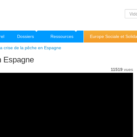
rel
Dossiers
Ressources
Europe Sociale et Solida
La crise de la pêche en Espagne
en Espagne
11519
vues