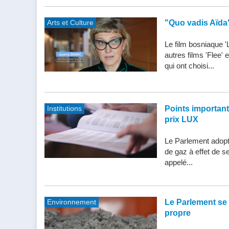
Arts et Culture
"Quo vadis Aïda
Le film bosniaque '
autres films 'Flee'
qui ont choisi...
Institutions
Points importants 
prix LUX
Le Parlement adopte
de gaz à effet de s
appelé...
Environnement
Le Parlement se 
propre