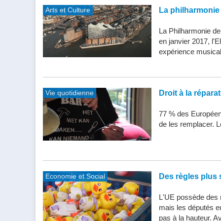
Arts et Culture
La philharmonie 
La Philharmonie de
en janvier 2017, l'
expérience musical
Vie quotidienne
Droit à la répar
77 % des Européens
de les remplacer. Le
Economie et Social
Des règles plus s
L'UE possède des n
mais les députés e
pas à la hauteur. Av