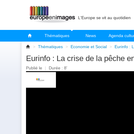
L'Europe se vit au quotidien
Thématiques
News
Agenda cultu
>
Thématiques
>
Economie et Social
>
Eurinfo : 
Eurinfo : La crise de la pêche 
Publié le
|
Durée : 8'