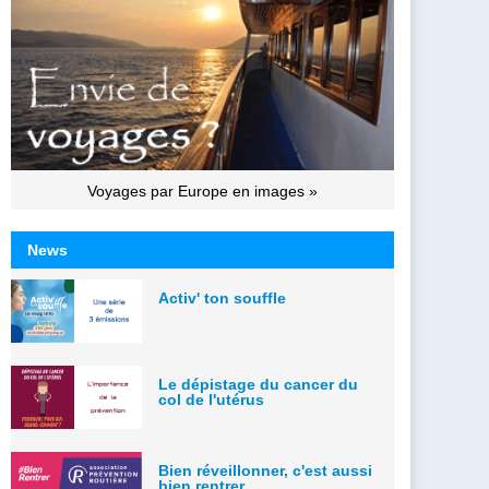
Voyages par Europe en images »
News
Activ' ton souffle
Le dépistage du cancer du
col de l'utérus
Bien réveillonner, c'est aussi
bien rentrer