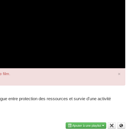
×
e film.
igue entre protection des ressources et survie d'une activité
Ajouter à une playlist