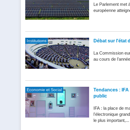
Le Parlement met à j
européenne atteigne 
Institutions
Débat sur l'état 
La Commission eur
au cours de l’année
Economie et Social
Tendances : IFA 
public
IFA : la place de m
l'électronique gran
le plus important,...