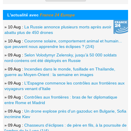
L'actualité avec
France 24 Europe
» 10 Aug :
La Russie annonce plusieurs morts après avoir
abattu plus de 450 drones
» 10 Aug :
Couronne solaire, comportement animal et humain...
que peuvent nous apprendre les éclipses ? (2/4)
» 09 Aug :
Selon Volodymyr Zelensky, jusqu'à 50 000 soldats
nord-coréens ont été déployés en Russie
» 09 Aug :
Incendies dans le monde, fusillade en Thaïlande,
guerre au Moyen-Orient : la semaine en images
» 09 Aug :
L'Espagne commence les contrôles aux frontières aux
voyageurs venant d'Italie
» 09 Aug :
Contrôles aux frontières : bras de fer diplomatique
entre Rome et Madrid
» 09 Aug :
Un drone explose près d'un gazoduc en Bulgarie, Sofia
incrimine Kiev
» 09 Aug :
Chasseurs d'éclipses : de père en fils, à la poursuite de
l'ombre de la Lune (1/4)