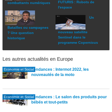
FUTURIS : Robots de
combattants numériques
l'espace
Un
Batailles ou campagnes
nouveau satellite
? Une question
Sentinel dans le
historique
programme Copernicus
Les autres actualités en Europe
Economie et Social
Tendances : Intermot 2022, les
nouveautés de la moto
Economie et Social
Tendances : Le salon des produits pour
bébés et tout-petits