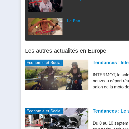
Le Pso
Les autres actualités en Europe
Economie et Social
Tendances : Inte
INTERMOT, le salon
nouveau départ réu
salon de la moto de 
Economie et Social
Tendances : Le s
Du 8 au 10 septemb