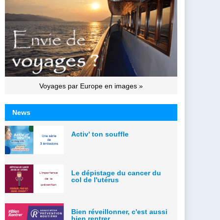
Voyages par Europe en images »
News
Activ' ton souffle
Le dépistage du cancer du
col de l'utérus
Bien réveillonner, c'est aussi
bien rentrer