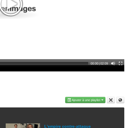
00:00
|
02:09
Ajouter à une playlist
L'empire contre-attaque