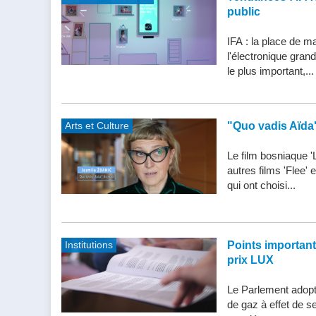
public
IFA : la place de m
l'électronique gran
le plus important,...
Arts et Culture
"Quo vadis Aïda
Le film bosniaque '
autres films 'Flee'
qui ont choisi...
Institutions
Points importants 
prix LUX
Le Parlement adopte
de gaz à effet de s