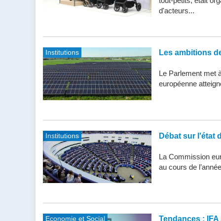
tout-petits, était 
d'acteurs...
Institutions
Les ambitions de 
Le Parlement met à j
européenne atteigne 
Institutions
Débat sur l'état 
La Commission eur
au cours de l’année
Economie et Social
Tendances : IFA 