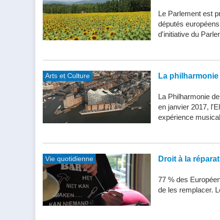
Le Parlement est pr
députés européens d
d'initiative du Parle
Arts et Culture
La philharmonie 
La Philharmonie de
en janvier 2017, l'
expérience musical
Vie quotidienne
Droit à la répar
77 % des Européens
de les remplacer. Le