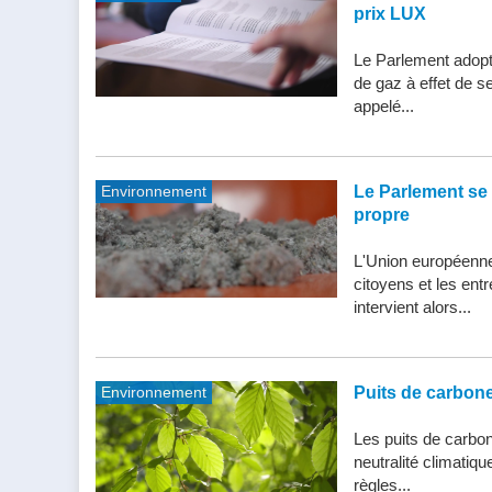
prix LUX
Le Parlement adopte
de gaz à effet de s
appelé...
Environnement
Le Parlement se 
propre
L'Union européenne 
citoyens et les entr
intervient alors...
Environnement
Puits de carbone 
Les puits de carbone
neutralité climatiq
règles...