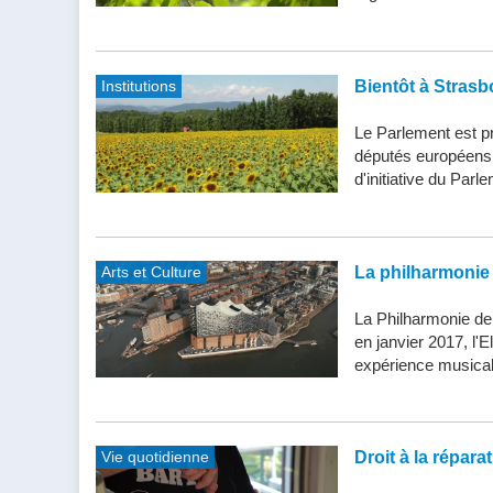
Institutions
Bientôt à Strasb
Le Parlement est pr
députés européens d
d'initiative du Parle
Arts et Culture
La philharmonie 
La Philharmonie de
en janvier 2017, l'
expérience musical
Vie quotidienne
Droit à la répar