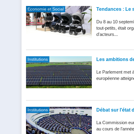
Economie et Social
Tendances : Le s
Du 8 au 10 septemb
tout-petits, était 
d'acteurs...
Institutions
Les ambitions de 
Le Parlement met à j
européenne atteigne 
Institutions
Débat sur l'état 
La Commission eur
au cours de l’année