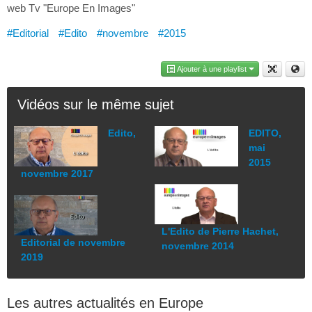
web Tv "Europe En Images"
#Editorial
#Edito
#novembre
#2015
Ajouter à une playlist
Vidéos sur le même sujet
Edito,
EDITO,
mai
2015
novembre 2017
L'Edito de Pierre Hachet,
Editorial de novembre
novembre 2014
2019
Les autres actualités en Europe