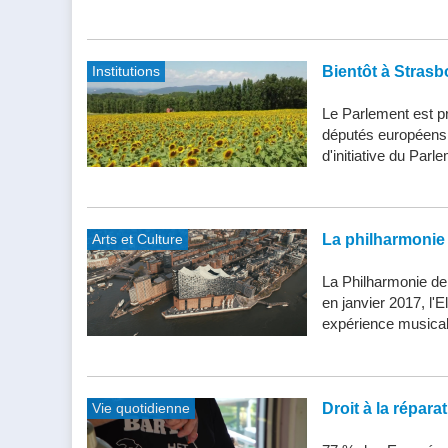
Institutions
Bientôt à Strasb
Le Parlement est pr
députés européens d
d'initiative du Parle
Arts et Culture
La philharmonie 
La Philharmonie de
en janvier 2017, l'
expérience musical
Vie quotidienne
Droit à la répar