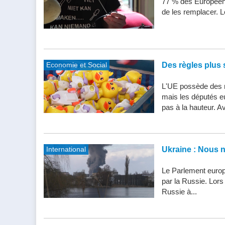
77 % des Européens
de les remplacer. Le
Economie et Social
Des règles plus s
L'UE possède des n
mais les députés e
pas à la hauteur. Av
International
Ukraine : Nous 
Le Parlement europ
par la Russie. Lor
Russie à...