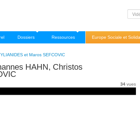
rel
Dossiers
Ressources
Europe Sociale et Solida
TYLIANIDES et Maros SEFCOVIC
annes HAHN, Christos
OVIC
34
vues