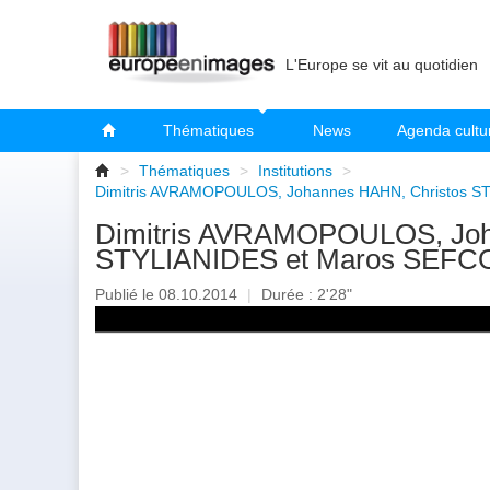
L'Europe se vit au quotidien
Thématiques
News
Agenda cultu
>
Thématiques
>
Institutions
>
Dimitris AVRAMOPOULOS, Johannes HAHN, Christos S
Dimitris AVRAMOPOULOS, Joh
STYLIANIDES et Maros SEFC
Publié le 08.10.2014
|
Durée : 2'28"