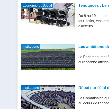
Economie et Social
Tendances : Le s
Du 8 au 10 septemb
tout-petits, était 
d'acteurs...
Institutions
Les ambitions de 
Le Parlement met à j
européenne atteigne 
Institutions
Débat sur l'état 
La Commission eur
au cours de l’année