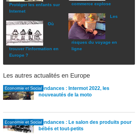
commerce explose
Protéger les enfants sur
Internet
Les
Où
risques du voyage en
trouver l'information en
ligne
Europe ?
Les autres actualités en Europe
Economie et Social
Tendances : Intermot 2022, les
nouveautés de la moto
Economie et Social
Tendances : Le salon des produits pour
bébés et tout-petits