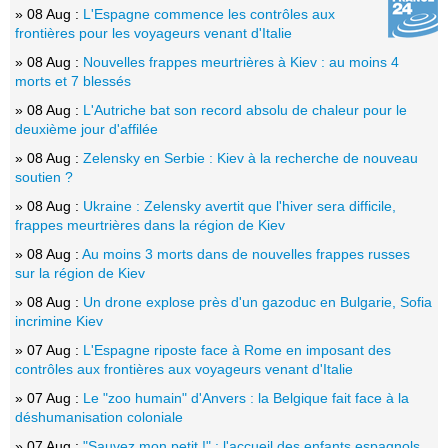
» 08 Aug :
L'Espagne commence les contrôles aux
frontières pour les voyageurs venant d'Italie
» 08 Aug :
Nouvelles frappes meurtrières à Kiev : au moins 4
morts et 7 blessés
» 08 Aug :
L'Autriche bat son record absolu de chaleur pour le
deuxième jour d'affilée
» 08 Aug :
Zelensky en Serbie : Kiev à la recherche de nouveau
soutien ?
» 08 Aug :
Ukraine : Zelensky avertit que l'hiver sera difficile,
frappes meurtrières dans la région de Kiev
» 08 Aug :
Au moins 3 morts dans de nouvelles frappes russes
sur la région de Kiev
» 08 Aug :
Un drone explose près d'un gazoduc en Bulgarie, Sofia
incrimine Kiev
» 07 Aug :
L'Espagne riposte face à Rome en imposant des
contrôles aux frontières aux voyageurs venant d'Italie
» 07 Aug :
Le "zoo humain" d'Anvers : la Belgique fait face à la
déshumanisation coloniale
» 07 Aug :
"Sauvez mon petit !" : l'accueil des enfants espagnols