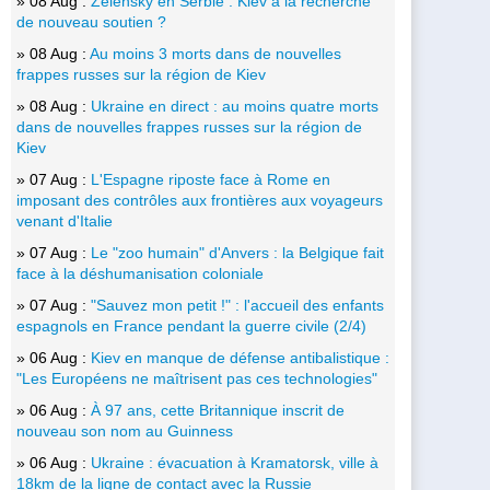
» 08 Aug :
Zelensky en Serbie : Kiev à la recherche
de nouveau soutien ?
» 08 Aug :
Au moins 3 morts dans de nouvelles
frappes russes sur la région de Kiev
» 08 Aug :
Ukraine en direct : au moins quatre morts
dans de nouvelles frappes russes sur la région de
Kiev
» 07 Aug :
L'Espagne riposte face à Rome en
imposant des contrôles aux frontières aux voyageurs
venant d'Italie
» 07 Aug :
Le "zoo humain" d'Anvers : la Belgique fait
face à la déshumanisation coloniale
» 07 Aug :
"Sauvez mon petit !" : l'accueil des enfants
espagnols en France pendant la guerre civile (2/4)
» 06 Aug :
Kiev en manque de défense antibalistique :
"Les Européens ne maîtrisent pas ces technologies"
» 06 Aug :
À 97 ans, cette Britannique inscrit de
nouveau son nom au Guinness
» 06 Aug :
Ukraine : évacuation à Kramatorsk, ville à
18km de la ligne de contact avec la Russie