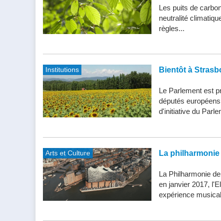
Les puits de carbone
neutralité climatiq
règles...
Institutions
Bientôt à Strasb
Le Parlement est pr
députés européens d
d'initiative du Parle
Arts et Culture
La philharmonie 
La Philharmonie de
en janvier 2017, l'
expérience musical