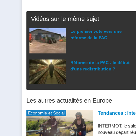
Vidéos sur le même sujet
Le premier vote vers une
réforme de la PAC
Réforme de la PAC : le début
d'une redistribution ?
Les autres actualités en Europe
Economie et Social
Tendances : Inte
INTERMOT, le salon
nouveau départ réu