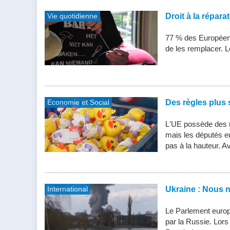
Vie quotidienne
Droit à la répar
77 % des Européens
de les remplacer. Le
Economie et Social
Des règles plus s
L'UE possède des n
mais les députés e
pas à la hauteur. Av
International
Ukraine : Nous 
Le Parlement europ
par la Russie. Lor