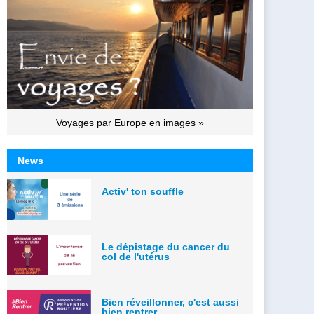
Voyages par Europe en images »
News
Activ' ton souffle
Le dépistage du cancer du
col de l'utérus
Bien réveillonner, c'est aussi
bien rentrer