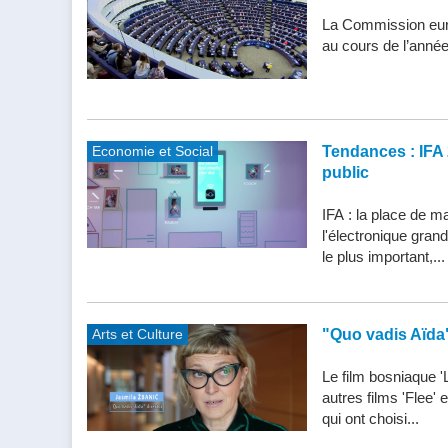
La Commission eur
au cours de l’année
Economie et Social
Tendances : IFA 
public
IFA : la place de m
l'électronique gran
le plus important,...
Arts et Culture
"Quo vadis Aïda
Le film bosniaque '
autres films 'Flee'
qui ont choisi...