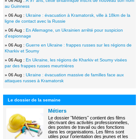
» 06 Aug :
À 97 ans, cette Britannique inscrit de nouveau son nom
au Guinness
» 06 Aug :
Ukraine : évacuation à Kramatorsk, ville à 18km de la
ligne de contact avec la Russie
» 06 Aug :
En Allemagne, un Ukrainien arrêté pour suspicion
d'espionnage
» 06 Aug :
Guerre en Ukraine : frappes russes sur les régions de
Kharkiv et Soumy
» 06 Aug :
En Ukraine, les régions de Kharkiv et Soumy visées
par des frappes russes meurtrières
» 06 Aug :
Ukraine : évacuation massive de familles face aux
attaques russes à Kramatorsk
Le dossier de la semaine
Métiers
Le dossier "Métiers" contient des films
décrivant des activités professionnelles,
des postes de travail ou des fonctions
dans les organisations. Les films sont
utiles pour l'orientation des jeunes et les