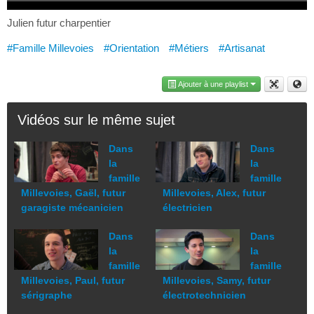
Julien futur charpentier
#Famille Millevoies
#Orientation
#Métiers
#Artisanat
Ajouter à une playlist
Vidéos sur le même sujet
Dans
Dans
la
la
famille
famille
Millevoies, Gaël, futur
Millevoies, Alex, futur
garagiste mécanicien
électricien
Dans
Dans
la
la
famille
famille
Millevoies, Paul, futur
Millevoies, Samy, futur
sérigraphe
électrotechnicien