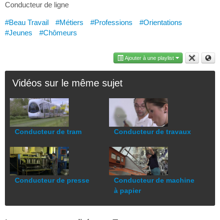
Conducteur de ligne
#Beau Travail
#Métiers
#Professions
#Orientations
#Jeunes
#Chômeurs
Ajouter à une playlist
Vidéos sur le même sujet
Conducteur de tram
Conducteur de travaux
Conducteur de presse
Conducteur de machine
à papier