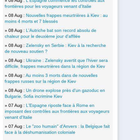
» 08 Aug :
L'Espagne commence les contrôles aux
frontières pour les voyageurs venant d'Italie
» 08 Aug :
Nouvelles frappes meurtrières à Kiev : au
moins 4 morts et 7 blessés
» 08 Aug :
L'Autriche bat son record absolu de
chaleur pour le deuxième jour d'affilée
» 08 Aug :
Zelensky en Serbie : Kiev à la recherche
de nouveau soutien ?
» 08 Aug :
Ukraine : Zelensky avertit que l'hiver sera
difficile, frappes meurtrières dans la région de Kiev
» 08 Aug :
Au moins 3 morts dans de nouvelles
frappes russes sur la région de Kiev
» 08 Aug :
Un drone explose près d'un gazoduc en
Bulgarie, Sofia incrimine Kiev
» 07 Aug :
L'Espagne riposte face à Rome en
imposant des contrôles aux frontières aux voyageurs
venant d'Italie
» 07 Aug :
Le "zoo humain" d'Anvers : la Belgique fait
face à la déshumanisation coloniale