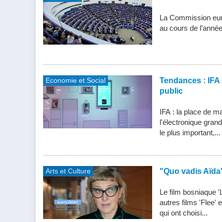
La Commission eur
au cours de l’année
Economie et Social
Tendances : IFA 
public
IFA : la place de m
l'électronique gran
le plus important,...
Arts et Culture
"Quo vadis Aïda
Le film bosniaque '
autres films 'Flee'
qui ont choisi...