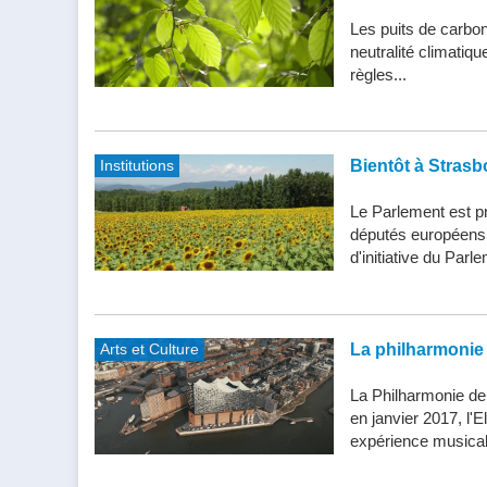
Les puits de carbone
neutralité climatiq
règles...
Institutions
Bientôt à Strasb
Le Parlement est pr
députés européens d
d'initiative du Parle
Arts et Culture
La philharmonie 
La Philharmonie de
en janvier 2017, l'
expérience musical