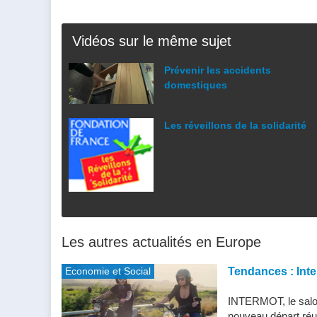
Vidéos sur le même sujet
Prévenir les accidents
domestiques
Les réveillons de la solidarité
Les autres actualités en Europe
Economie et Social
Tendances : Inte
INTERMOT, le salon
nouveau départ réu