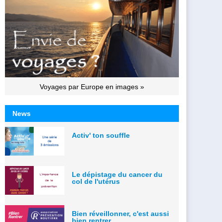
Voyages par Europe en images »
News
Activ' ton souffle
Le dépistage du cancer du
col de l'utérus
Bien réveillonner, c'est aussi
bien rentrer