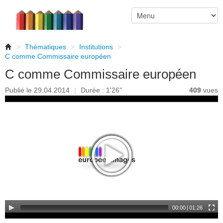
>
Thématiques
>
Institutions
>
C comme Commissaire européen
C comme Commissaire européen
Publié le 29.04.2014
|
Durée : 1'26"
409
vues
00:00
|
01:26