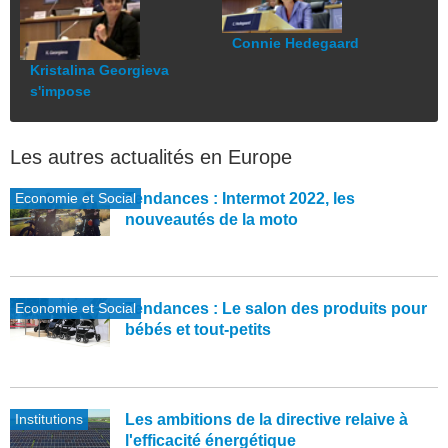
Connie Hedegaard
Kristalina Georgieva
s'impose
Les autres actualités en Europe
Economie et Social
Tendances : Intermot 2022, les
nouveautés de la moto
Economie et Social
Tendances : Le salon des produits pour
bébés et tout-petits
Institutions
Les ambitions de la directive relaive à
l'efficacité énergétique