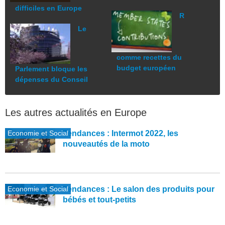
difficiles en Europe
R
Le
comme recettes du
budget européen
Parlement bloque les
dépenses du Conseil
Les autres actualités en Europe
Economie et Social
Tendances : Intermot 2022, les
nouveautés de la moto
Economie et Social
Tendances : Le salon des produits pour
bébés et tout-petits