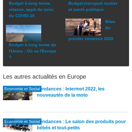
Budget à long terme,
Budget,transport routier
relance, appli du suivi
et santé publique
du COVID-19
Bilan
du
premier semestre 2020
Budget à long terme de
l'Union : Où va l'Europe
?
Les autres actualités en Europe
Economie et Social
Tendances : Intermot 2022, les
nouveautés de la moto
Economie et Social
Tendances : Le salon des produits pour
bébés et tout-petits