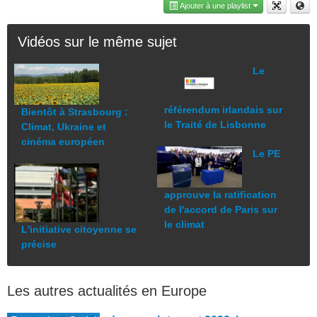
Ajouter à une playlist
Vidéos sur le même sujet
Le
référendum irlandais sur
Bientôt à Strasbourg :
le Traité de Lisbonne
Climat, Ukraine et
cinéma européen
Le PE
approuve la ratification
de l'accord de Paris sur
le climat
L'initiative citoyenne se
précise
Les autres actualités en Europe