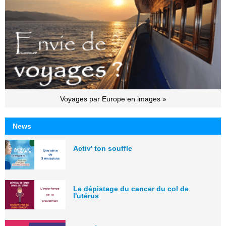
Voyages par Europe en images »
News
Activ' ton souffle
Le dépistage du cancer du col de
l'utérus