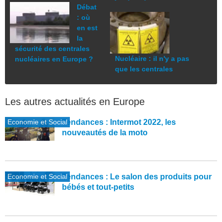
Débat
: où
en est
la
sécurité des centrales
Nucléaire : il n'y a pas
nucléaires en Europe ?
que les centrales
Les autres actualités en Europe
Economie et Social
Tendances : Intermot 2022, les
nouveautés de la moto
Economie et Social
Tendances : Le salon des produits pour
bébés et tout-petits