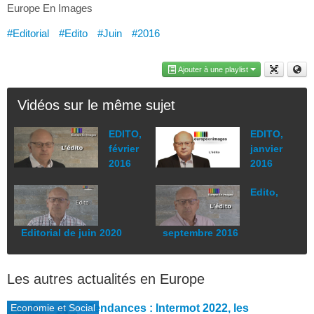
Europe En Images
#Editorial
#Edito
#Juin
#2016
Ajouter à une playlist
Vidéos sur le même sujet
EDITO,
EDITO,
février
janvier
2016
2016
Edito,
Editorial de juin 2020
septembre 2016
Les autres actualités en Europe
Economie et Social
Tendances : Intermot 2022, les