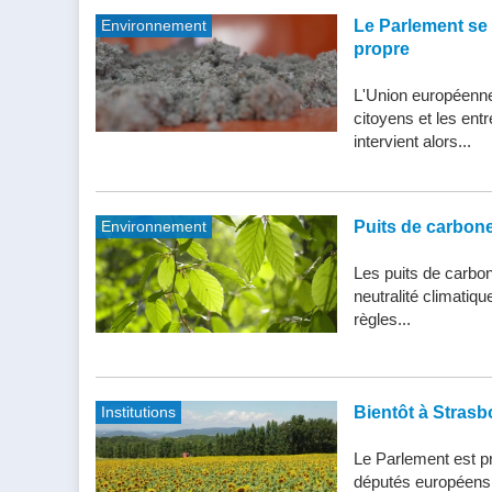
Environnement
Le Parlement se 
propre
L'Union européenne 
citoyens et les entr
intervient alors...
Environnement
Puits de carbone 
Les puits de carbone
neutralité climatiq
règles...
Institutions
Bientôt à Strasb
Le Parlement est pr
députés européens d