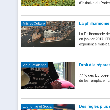
d'initiative du Parle
Arts et Culture
La philharmonie 
La Philharmonie de
en janvier 2017, l'
expérience musical
Vie quotidienne
Droit à la répar
77 % des Européens
de les remplacer. Le
Economie et Social
Des règles plus s