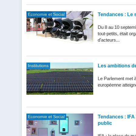
Economie et Social
Tendances : Le s
Du 8 au 10 septemb
tout-petits, était 
d'acteurs...
Institutions
Les ambitions de 
Le Parlement met à j
européenne atteigne 
Economie et Social
Tendances : IFA 
public
IFA : la place de m