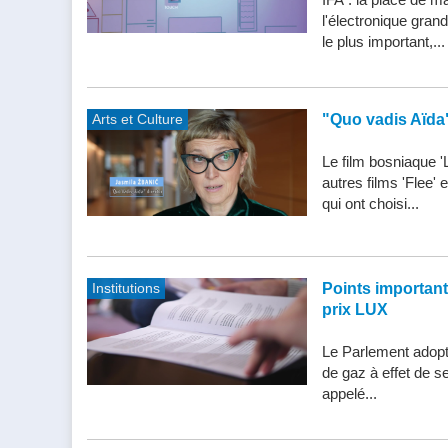
l'électronique gran
le plus important,...
Arts et Culture
"Quo vadis Aïda
Le film bosniaque '
autres films 'Flee'
qui ont choisi...
Institutions
Points importants 
prix LUX
Le Parlement adopte
de gaz à effet de s
appelé...