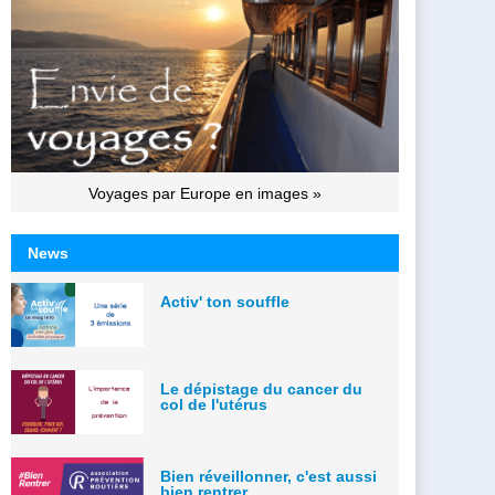
Voyages par Europe en images »
News
Activ' ton souffle
Le dépistage du cancer du
col de l'utérus
Bien réveillonner, c'est aussi
bien rentrer