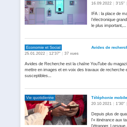
16.09.2022
|
3'15"
IFA : la place de m
l'électronique gran
le plus important,...
Economie et Social
Avides de recherche
25.01.2022
|
12'37"
|
37 vues
Avides de Recherche est la chaîne YouTube du magazi
mettre en images et en voix des travaux de recherche
susceptibles...
Vie quotidienne
Téléphonie mobile 
20.10.2021
|
1'30"
Depuis plus de quat
l'« itinérance aux 
l'étranger. Lorsque..