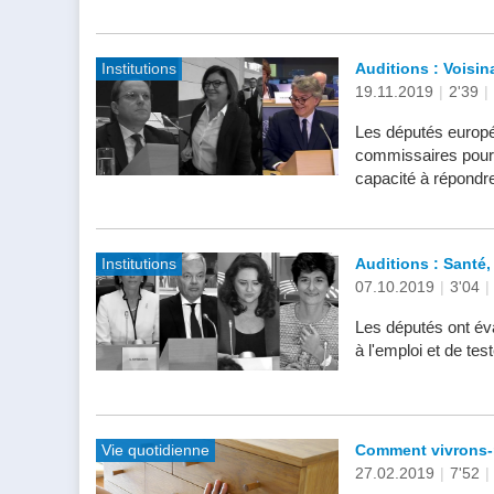
Institutions
Auditions : Voisin
19.11.2019
|
2'39
|
Les députés europé
commissaires pour s
capacité à répondre
Institutions
Auditions : Santé, 
07.10.2019
|
3'04
|
Les députés ont éva
à l'emploi et de tes
Vie quotidienne
Comment vivrons-
27.02.2019
|
7'52
|