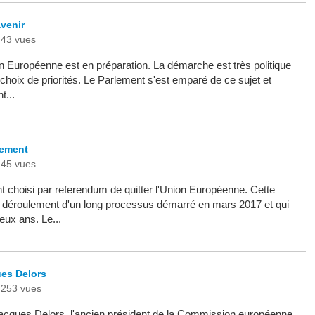
venir
43 vues
n Européenne est en préparation. La démarche est très politique
 choix de priorités. Le Parlement s'est emparé de ce sujet et
t...
rlement
45 vues
t choisi par referendum de quitter l'Union Européenne. Cette
le déroulement d'un long processus démarré en mars 2017 et qui
eux ans. Le...
es Delors
253 vues
acques Delors, l'ancien président de la Commission européenne