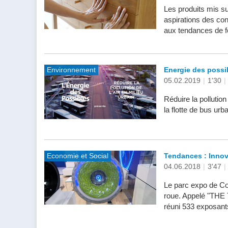
Les produits mis s
aspirations des co
aux tendances de fo
Environnement
Energie des possibl
05.02.2019
|
1'30
|
Réduire la pollution 
la flotte de bus ur
Economie et Social
Tendances : Innov
04.06.2018
|
3'47
|
Le parc expo de Col
roue. Appelé "THE 
réuni 533 exposant