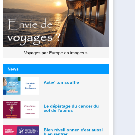
Voyages par Europe en images »
News
Activ' ton souffle
Le dépistage du cancer du
col de l'utérus
Bien réveillonner, c'est aussi
bien rentrer