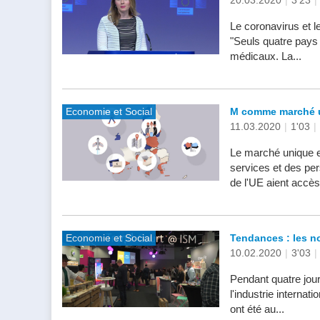
20.03.2020
|
3'23
|
Le coronavirus et l
"Seuls quatre pays 
médicaux. La...
Economie et Social
M comme marché 
11.03.2020
|
1'03
|
Le marché unique eu
services et des pe
de l'UE aient accès.
Economie et Social
Tendances : les n
10.02.2020
|
3'03
|
Pendant quatre jour
l'industrie internat
ont été au...