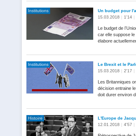
Institutions
Un budget pour l'a
15.03.2018
|
1'14
|
Le budget de l'Unio
car elle suppose le
élabore actuellemen
Institutions
Le Brexit et le Pa
15.03.2018
|
2'17
|
Les Britanniques on
décision entraine 
doit durer environ d
Histoire
L'Europe de Jacqu
12.01.2018
|
4'57
|
Rétrospective de J