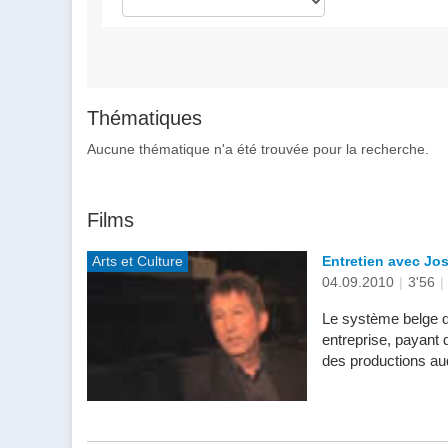
Thématiques
Aucune thématique n'a été trouvée pour la recherche.
Films
Arts et Culture
Entretien avec J
04.09.2010
|
3'56
|
Le système belge d'
entreprise, payant 
des productions aud