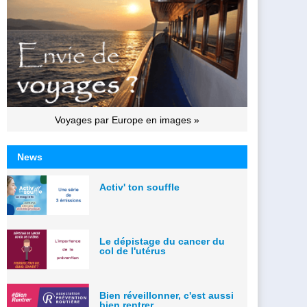
Voyages par Europe en images »
News
Activ' ton souffle
Le dépistage du cancer du
col de l'utérus
Bien réveillonner, c'est aussi
bien rentrer