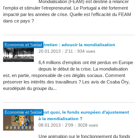
Mondialisation (FEAM) est destiné à relancer
l'emploi et stimuler l'etrepreneuriat. Le Portugal a été fortement
impacté par les années de crise. Quelle est l'efficacité du FEAM
dans ce pays ?
Economie et Social
Entretien : adoucir la mondialisation
20.01.2013
|
2'11
|
934 vues
6,4 millions d'emplois ont été perdus en Europe
depuis le début de la crise. La mondialisation
est, en partie, responsable de ces dégâts sociaux. Comment
préserver les intérêts des travailleurs ? Les avis de Csaba Öry,
eurodéputé du groupe du...
Economie et Social
C'est quoi, le fonds européen d'ajustement
à la mondialisation ?
08.01.2013
|
2'09
|
3028 vues
Une animation sur le fonctionnement du fonds