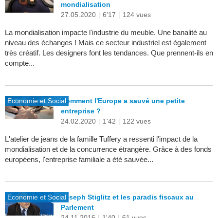
mondialisation
27.05.2020
|
6'17
|
124 vues
La mondialisation impacte l'industrie du meuble. Une banalité au
niveau des échanges ! Mais ce secteur industriel est également
très créatif. Les designers font les tendances. Que prennent-ils en
compte...
Economie et Social
Comment l'Europe a sauvé une petite
entreprise ?
24.02.2020
|
1'42
|
122 vues
L'atelier de jeans de la famille Tuffery a ressenti l'impact de la
mondialisation et de la concurrence étrangère. Grâce à des fonds
européens, l'entreprise familiale a été sauvée...
Economie et Social
Joseph Stiglitz et les paradis fiscaux au
Parlement
24.11.2016
|
1'40
|
61 vues