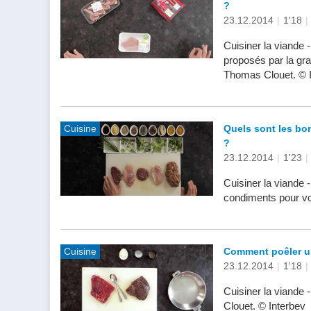
?
23.12.2014
|
1'18
|
Cuisiner la viande 
proposés par la gra
Thomas Clouet. © 
Cuisine
Quels sont les bo
?
23.12.2014
|
1'23
|
Cuisiner la viande 
condiments pour v
Cuisine
Comment poêler u
23.12.2014
|
1'18
|
Cuisiner la viande
Clouet. © Interbev