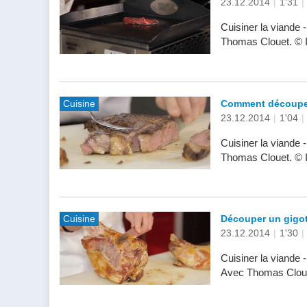
23.12.2014
|
1'31
|
Cuisiner la viande
Thomas Clouet. © 
Cuisine
Comment découper
23.12.2014
|
1'04
|
Cuisiner la viande
Thomas Clouet. © 
Cuisine
Découper un gigot
23.12.2014
|
1'30
|
Cuisiner la viande 
Avec Thomas Cloue