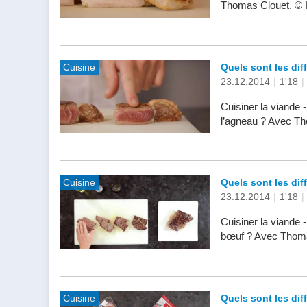
Thomas Clouet. © 
Cuisine
Quels sont les dif
23.12.2014
|
1'18
|
Cuisiner la viande 
l’agneau ? Avec Th
Cuisine
Quels sont les di
23.12.2014
|
1'18
|
Cuisiner la viande 
bœuf ? Avec Thomas
Cuisine
Quels sont les dif