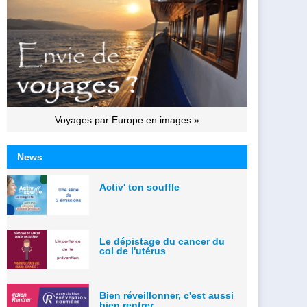
Voyages par Europe en images »
News
Activ' ton souffle
Le dépistage du cancer du
col de l'utérus
Bien réveillonner, c'est aussi
bien rentrer