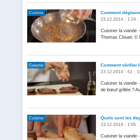
Cuisine
Comment déglacer
23.12.2014
|
1'24
|
Cuisiner la viande
Thomas Clouet. © 
Cuisine
Comment vérifier l
23.12.2014
|
51
|
1
Cuisiner la viande 
de bœuf grillée ? 
Cuisine
Quels sont les de
23.12.2014
|
1'05
|
Cuisiner la viande 