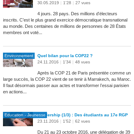
30.05.2019
|
1'28
|
27 vues
4 jours. 28 pays. Des millions d'électeurs
inscrits. C’est le plus grand exercice démocratique transnational
au monde. Des centaines de millions de personnes de 28 États
membres ont voté...
Environnement
Quel bilan pour la COP22 ?
24.11.2016
|
1'34
|
48 vues
Après la COP 21 de Paris présentée comme un
large succès, la COP 22 vient de se tenir à Marrakech, au Maroc.
Il faut désormais passer aux actes et transformer l'essai parisien
en actions...
Education - Jeunesse
Leadership (1/3) : Des étudiants au 17e RGP
23.11.2016
|
1'52
|
62 vues
Du 21 au 23 octobre 2016, une délégation de 39